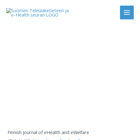
Skip
to
content
Publications
Finnish Journal of eHealth and eWelfare