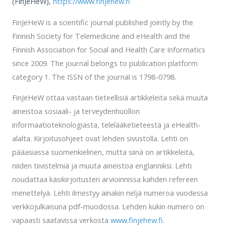
(FinJeHeW),
https://www.finjehew.fi
FinJeHeW is a scientific journal published jointly by the
Finnish Society for Telemedicine and eHealth and the
Finnish Association for Social and Health Care Informatics
since 2009. The journal belongs to publication platform
category 1. The ISSN of the journal is 1798-0798.
FinJeHeW ottaa vastaan tieteellisiä artikkeleita sekä muuta
aineistoa sosiaali- ja terveydenhuollon
informaatioteknologiasta, telelääketieteestä ja eHealth-
alalta. Kirjoitusohjeet ovat lehden sivustolla. Lehti on
pääasiassa suomenkielinen, mutta siinä on artikkeleita,
niiden tiivistelmiä ja muuta aineistoa englanniksi. Lehti
noudattaa käsikirjoitusten arvioinnissa kahden refereen
menettelyä. Lehti ilmestyy ainakin neljä numeroa vuodessa
verkkojulkaisuna pdf-muodossa. Lehden kukin numero on
vapaasti saatavissa verkosta
www.finjehew.fi
.