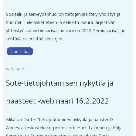
Sosiaali- ja terveydenhuollon tietojenkäsittely-yhdistys ja
Suomen Telelääketieteen ja eHealth -seura järjestivät
yhteistyössä webinaarisarjan vuonna 2022. Seminaarisarjan
tehtävä oli edistää seurojen...
Lue lisää
webinaari
Sote-tietojohtamisen nykytila ja
haasteet -webinaari 16.2.2022
Mikä on #sote #tietojohtaminen nykytila ja haasteet?
Aiheesta keskustelevat professorit Harri Laihonen ja Kaija
Saranto Itä-Suomen yliopistosta sekä johtaja Tarja...