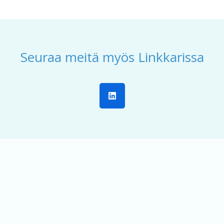
Seuraa meitä myös Linkkarissa
L
i
n
k
e
d
i
n