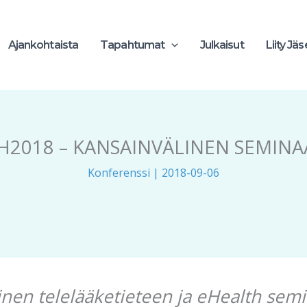
Ajankohtaista
Tapahtumat
Julkaisut
Liity Jä
H2018 – KANSAINVÄLINEN SEMINAA
Konferenssi
|
2018-09-06
inen telelääketieteen ja eHealth semin