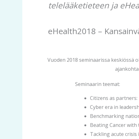
telelääketieteen ja eHe
eHealth2018 – Kansainvä
Vuoden 2018 seminaarissa keskiössä oli 
ajankohtai
Seminaarin teemat:
Citizens as partners:
Cyber era in leaders
Benchmarking natio
Beating Cancer with 
Tackling acute crisis