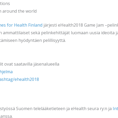
tions
h around the world
es for Health Finland
järjesti eHealth2018 Game Jam –pelin
 ammattilaiset sekä pelinkehittäjät luomaan uusia ideoita j
ämiseen hyödyntäen pelillisyyttä.
t ovat saatavilla jäsenalueella
ohjelma
hashtag/ehealth2018
eistyössä Suomen telelääketieteen ja eHealth seura ry:n ja
In
anssa.