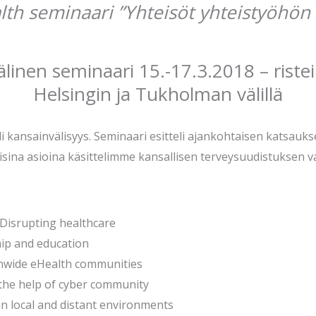
alth seminaari ”Yhteisöt yhteistyöhö
linen seminaari 15.-17.3.2018 – rist
Helsingin ja Tukholman välillä
kansainvälisyys. Seminaari esitteli ajankohtaisen katsaukse
sina asioina käsittelimme kansallisen terveysuudistuksen v
 Disrupting healthcare
hip and education
nwide eHealth communities
the help of cyber community
 in local and distant environments