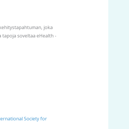
kehitystapahtuman, joka
a tapoja soveltaa eHealth -
ternational Society for