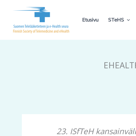
Siirry
sisältöön
Etusivu
STeHS
EHEALT
23. ISfTeH kansainväl