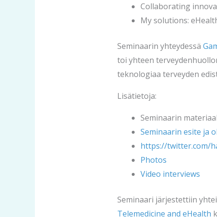
Collaborating innova
My solutions: eHealt
Seminaarin yhteydessä
Gam
toi yhteen terveydenhuollon
teknologiaa terveyden edist
Lisätietoja:
Seminaarin materiaali
Seminaarin esite ja 
https://twitter.com/
Photos
Video interviews
Seminaari järjestettiin yht
Telemedicine and eHealth
k