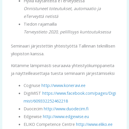
Hyviä käytänteitä eTerveydessä
Onnistuneet toteutukset, automaatio ja
eTerveyttä netistä
Tiedon rajamailla
Terveystieto 2020, pelillisyys kuntoutuksessa
Seminaari järjestettiin yhteistyöttä Tallinnan teknillisen
yliopiston kanssa.
Kiitämme lämpimästi seuraavia yhteistyökumppaneita
ja näytteilleasettajia tuesta seminaarin järjestämiseksi
Cognuse
http://www.koneravi.ee
DigiMIST
https://www.facebook.com/pages/Digi
mist/609332252462218
Duocecim
http://www.duodecim.fi
Edgewise
http://www.edgewise.eu
ELIKO Competence Centre
http://www.eliko.ee