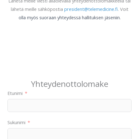
Lähetä meille viesti allaolevalla yhteydenottolomakkeella tai
lähetä meille sähköpostia
president@telemedicine.fi
. Voit
olla myös suoraan yhteydessä hallituksen jäseniin.
Yhteydenottolomake
Etunimi
Sukunimi