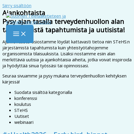
Siirry sisältöön
Ajankohtaista
Pysy ajan tasalla terveydenhuollon alan
tärkeimmistä tapahtumista ja uutisista!
Ajankohtaista-osiostamme löydät kattavasti tietoa niin STeHS:n
järjestämistä tapahtumista kuin yhteistyötahojemme
organisoimista tilaisuuksista. Lisäksi nostamme esiin alan
merkittäviä uutisia ja ajankohtaisia aiheita, jotka voivat inspiroida
ja hyödyttää sinua työssäsi tai opinnoissasi.
Seuraa sivuamme ja pysy mukana terveydenhuollon kehityksen
kärjessä!
Suodata sisältöä kategorialla
konferenssi
koulutus
STeHS
Uutiset
webinaari