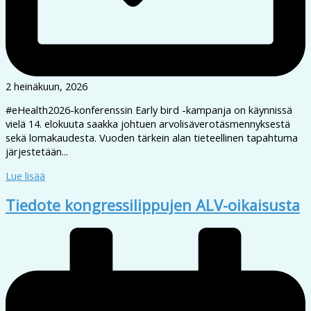
2 heinäkuun, 2026
#eHealth2026-konferenssin Early bird -kampanja on käynnissä
vielä 14. elokuuta saakka johtuen arvolisäverotäsmennyksestä
sekä lomakaudesta. Vuoden tärkein alan tieteellinen tapahtuma
järjestetään...
Lue lisää
Tiedote kongressilippujen ALV-oikaisusta