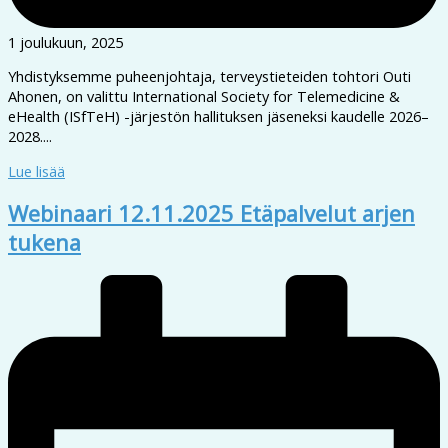
1 joulukuun, 2025
Yhdistyksemme puheenjohtaja, terveystieteiden tohtori Outi
Ahonen, on valittu International Society for Telemedicine &
eHealth (ISfTeH) -järjestön hallituksen jäseneksi kaudelle 2026–
2028....
Lue lisää
Webinaari 12.11.2025 Etäpalvelut arjen
tukena