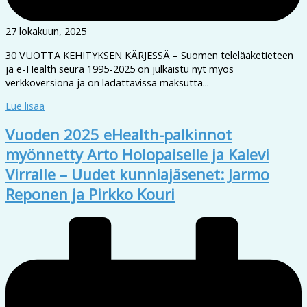
27 lokakuun, 2025
30 VUOTTA KEHITYKSEN KÄRJESSÄ – Suomen telelääketieteen
ja e-Health seura 1995-2025 on julkaistu nyt myös
verkkoversiona ja on ladattavissa maksutta...
Lue lisää
Vuoden 2025 eHealth-palkinnot
myönnetty Arto Holopaiselle ja Kalevi
Virralle – Uudet kunniajäsenet: Jarmo
Reponen ja Pirkko Kouri