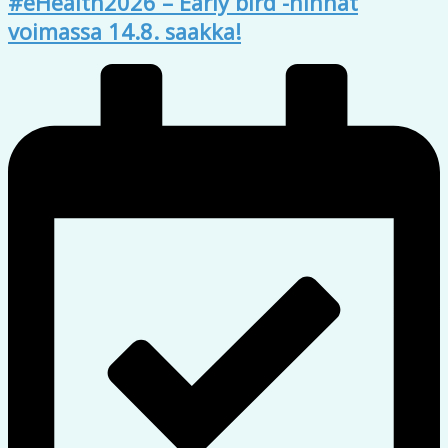
#eHealth2026 – Early bird -hinnat
voimassa 14.8. saakka!