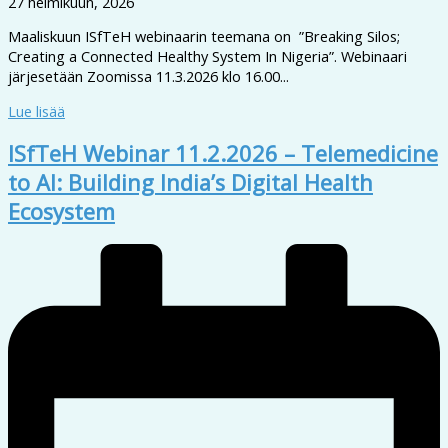
27 helmikuun, 2026
Maaliskuun ISfTeH webinaarin teemana on ”Breaking Silos;
Creating a Connected Healthy System In Nigeria”. Webinaari
järjesetään Zoomissa 11.3.2026 klo 16.00...
Lue lisää
ISfTeH Webinar 11.2.2026 – Telemedicine
to AI: Building India’s Digital Health
Ecosystem