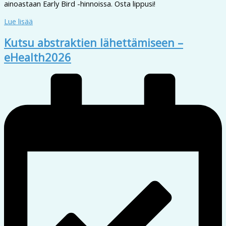
ainoastaan Early Bird -hinnoissa. Osta lippusi!
Lue lisää
Kutsu abstraktien lähettämiseen –
eHealth2026