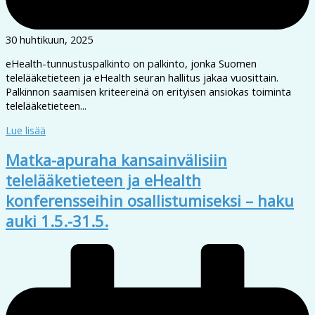
30 huhtikuun, 2025
eHealth-tunnustuspalkinto on palkinto, jonka Suomen
telelääketieteen ja eHealth seuran hallitus jakaa vuosittain.
Palkinnon saamisen kriteereinä on erityisen ansiokas toiminta
telelääketieteen...
Lue lisää
Matka-apuraha kansainvälisiin
telelääketieteen ja eHealth
konferensseihin osallistumiseksi – haku
auki 1.5.-31.5.