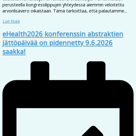
perusteella kongressilippujen yhteydessä aiemmin veloitettu
arvonlisävero oikaistaan. Tämä tarkoittaa, että palautamme...
Lue lisää
eHealth2026 konferenssin abstraktien
jättöpäivää on pidennetty 9.6.2026
saakka!