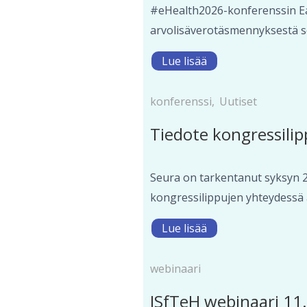
#eHealth2026-konferenssin Ear
arvolisäverotäsmennyksestä se
Lue lisää
konferenssi
,
Uutiset
Tiedote kongressilip
Seura on tarkentanut syksyn 2
kongressilippujen yhteydessä a
Lue lisää
webinaari
ISfTeH webinaari 11