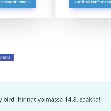
ebinaareistamme
Lue lisää konferens
rialla
 bird -hinnat voimassa 14.8. saakka!