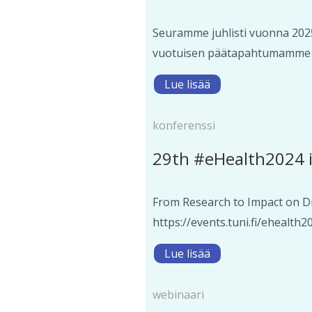
Seuramme juhlisti vuonna 2025 
vuotuisen päätapahtumamme lai
Lue lisää
konferenssi
29th #eHealth2024 i
From Research to Impact on Di
https://events.tuni.fi/eheal
Lue lisää
webinaari