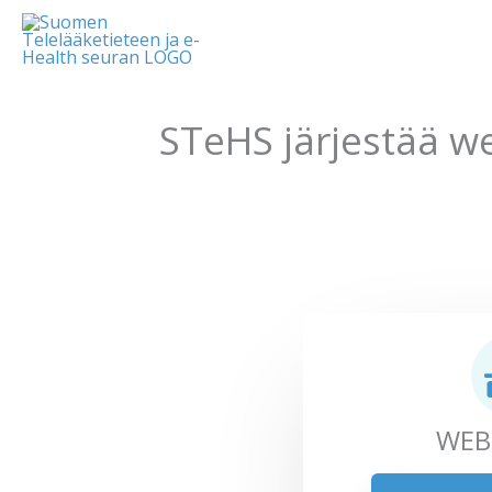
STeHS järjestää we
WEB