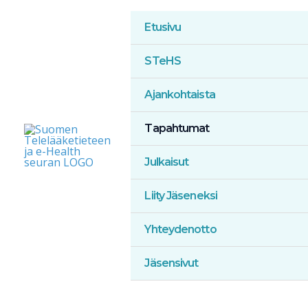
Siirry
Etusivu
sisältöön
STeHS
Ajankohtaista
Tapahtumat
Julkaisut
Liity Jäseneksi
Yhteydenotto
Jäsensivut