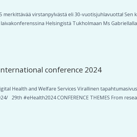
merkittävää virstanpylvästä eli 30-vuotisjuhlavuotta! Sen 
vakonferenssina Helsingistä Tukholmaan Ms Gabriellalla 17
nternational conference 2024
gital Health and Welfare Services Virallinen tapahtumasivus
th2024/ 29th #eHealth2024 CONFERENCE THEMES From resear