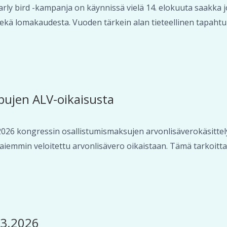
ly bird -kampanja on käynnissä vielä 14. elokuuta saakka 
kä lomakaudesta. Vuoden tärkein alan tieteellinen tapahtum
pujen ALV-oikaisusta
026 kongressin osallistumismaksujen arvonlisäverokäsitte
iemmin veloitettu arvonlisävero oikaistaan. Tämä tarkoitta
.3.2026