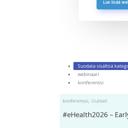
Lue lisää w
Suodata sisältöä katego
webinaari
konferenssi
konferenssi
,
Uutiset
#eHealth2026 – Early