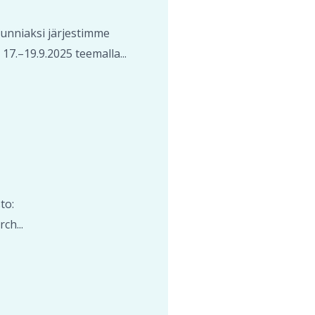
kunniaksi järjestimme
.–19.9.2025 teemalla...
to:
ch...