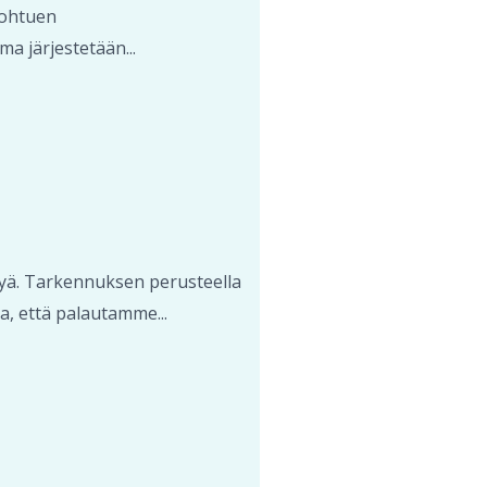
johtuen
a järjestetään...
lyä. Tarkennuksen perusteella
a, että palautamme...