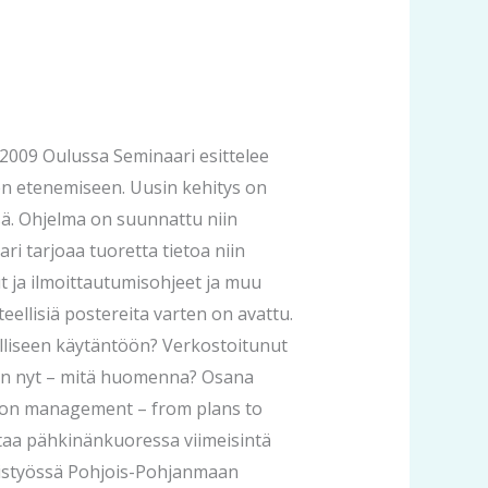
4.2009 Oulussa Seminaari esittelee
een etenemiseen. Uusin kehitys on
sä. Ohjelma on suunnattu niin
ri tarjoaa tuoretta tietoa niin
ut ja ilmoittautumisohjeet ja muu
ellisiä postereita varten on avattu.
alliseen käytäntöön? Verkostoitunut
äin nyt – mitä huomenna? Osana
ion management – from plans to
ntaa pähkinänkuoressa viimeisintä
teistyössä Pohjois-Pohjanmaan