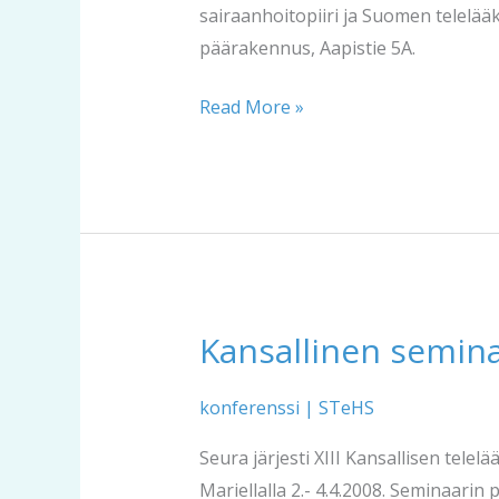
sairaanhoitopiiri ja Suomen telelää
päärakennus, Aapistie 5A.
Read More »
Kansallinen semina
Kansallinen
seminaari
2008
konferenssi
|
STeHS
Seura järjesti XIII Kansallisen tel
Mariellalla 2.- 4.4.2008. Seminaarin