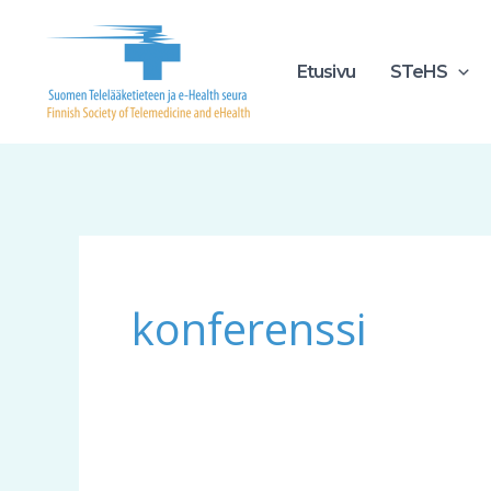
Siirry
sisältöön
Etusivu
STeHS
konferenssi