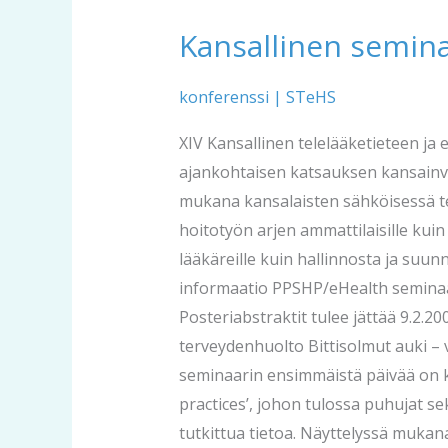
Kansallinen semina
Kansallinen
seminaari
2009
konferenssi
|
STeHS
XIV Kansallinen telelääketieteen ja 
ajankohtaisen katsauksen kansainväl
mukana kansalaisten sähköisessä ter
hoitotyön arjen ammattilaisille kuin
lääkäreille kuin hallinnosta ja suun
informaatio PPSHP/eHealth seminaari
Posteriabstraktit tulee jättää 9.2.
terveydenhuolto Bittisolmut auki –
seminaarin ensimmäistä päivää on 
practices’, johon tulossa puhujat s
tutkittua tietoa. Näyttelyssä mukan