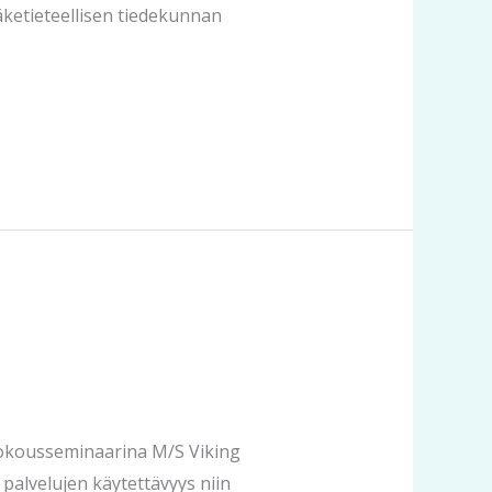
äketieteellisen tiedekunnan
ikokousseminaarina M/S Viking
 palvelujen käytettävyys niin