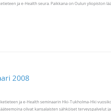
ketieteen ja e-Health seura. Paikkana on Oulun yliopiston lä
ari 2008
elääketieteen ja e-Health seminaarin Hki-Tukholma-Hki vuos
 pääteemoina olivat kansalaisten sähköiset terveyspalvelut ja