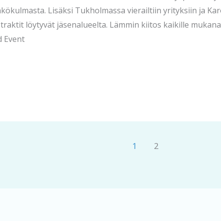
ökulmasta. Lisäksi Tukholmassa vierailtiin yrityksiin ja Kar
traktit löytyvät jäsenalueelta. Lämmin kiitos kaikille mukana o
d Event
1
2