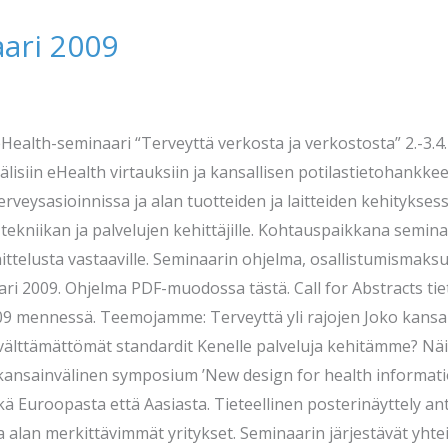
ari 2009
eHealth-seminaari “Terveyttä verkosta ja verkostosta” 2.-3.
isiin eHealth virtauksiin ja kansallisen potilastietohankk
veysasioinnissa ja alan tuotteiden ja laitteiden kehitykses
 tekniikan ja palvelujen kehittäjille. Kohtauspaikkana seminaa
nittelusta vastaaville. Seminaarin ohjelma, osallistumismaks
 2009. Ohjelma PDF-muodossa tästä. Call for Abstracts tiete
2009 mennessä. Teemojamme: Terveyttä yli rajojen Joko kans
 välttämättömät standardit Kenelle palveluja kehitämme? N
kansainvälinen symposium ’New design for health informat
ekä Euroopasta että Aasiasta. Tieteellinen posterinäyttely a
a alan merkittävimmät yritykset. Seminaarin järjestävät yh