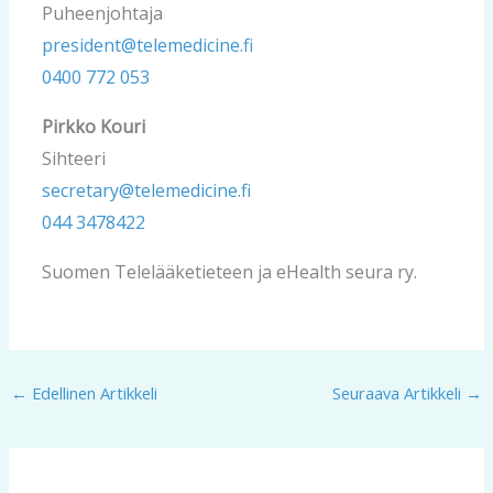
Puheenjohtaja
president@telemedicine.fi
0400 772 053
Pirkko Kouri
Sihteeri
secretary@telemedicine.fi
044 3478422
Suomen Telelääketieteen ja eHealth seura ry.
←
Edellinen Artikkeli
Seuraava Artikkeli
→