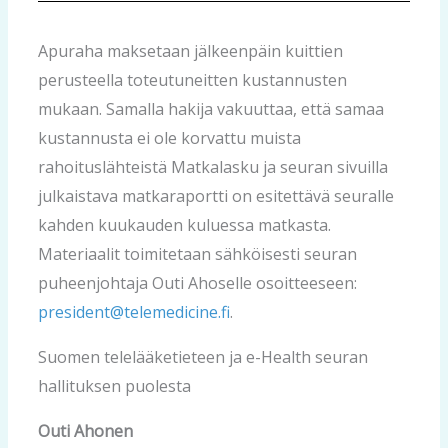
Apuraha maksetaan jälkeenpäin kuittien
perusteella toteutuneitten kustannusten
mukaan. Samalla hakija vakuuttaa, että samaa
kustannusta ei ole korvattu muista
rahoituslähteistä Matkalasku ja seuran sivuilla
julkaistava matkaraportti on esitettävä seuralle
kahden kuukauden kuluessa matkasta.
Materiaalit toimitetaan sähköisesti seuran
puheenjohtaja Outi Ahoselle osoitteeseen:
president@telemedicine.fi
.
Suomen telelääketieteen ja e-Health seuran
hallituksen puolesta
Outi Ahonen