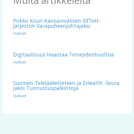
Muita artikkeleita
Pirkko Kouri Kansainvälisen ISfTeH-
Järjestön Varapuheenjohtajaksi
Uutiset
Digitaalisuus Haastaa Terveydenhuoltoa
Uutiset
Suomen Telelääketieteen Ja EHealth -seura
Jakoi Tunnustuspalkintoja
Uutiset