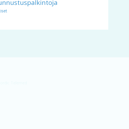
unnustuspalkintoja
iset