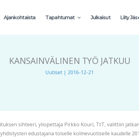
Ajankohtaista
Tapahtumat
Julkaisut
Liity Jä
KANSAINVÄLINEN TYÖ JATKUU
Uutiset
|
2016-12-21
uksen sihteeri, yliopettaja Pirkko Kouri, TtT, valittiin jat
n yhdistysten edustajana toiselle kolmevuotiselle kaudelle 