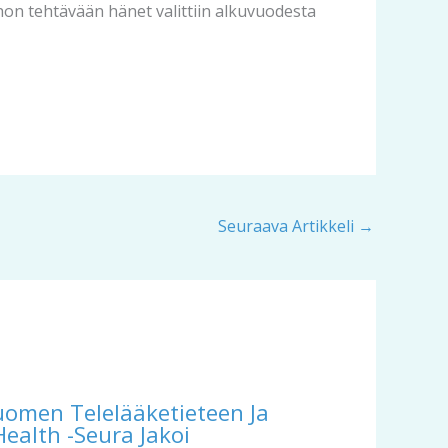
on tehtävään hänet valittiin alkuvuodesta
Seuraava Artikkeli
→
uomen Telelääketieteen Ja
Health -seura Jakoi