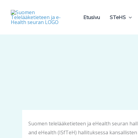
Siirry
sisältöön
Etusivu
STeHS
Suomen telelääketieteen ja eHealth seuran hallit
and eHealth (ISfTeH) hallituksessa kansalliste