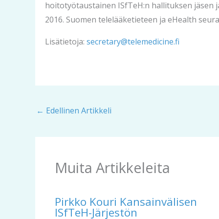
hoitotyötaustainen ISfTeH:n hallituksen jäsen 
2016. Suomen telelääketieteen ja eHealth seura 
Lisätietoja:
secretary@telemedicine.fi
←
Edellinen Artikkeli
Muita Artikkeleita
Pirkko Kouri Kansainvälisen
ISfTeH-Järjestön