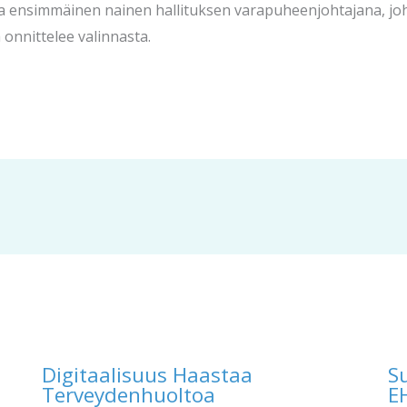
ja ensimmäinen nainen hallituksen varapuheenjohtajana, joh
onnittelee valinnasta.
Digitaalisuus Haastaa
S
Terveydenhuoltoa
E