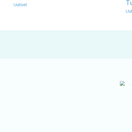
T
Uutiset
Uut