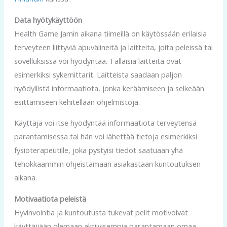
Data hyötykäyttöön
Health Game Jamin aikana tiimeillä on käytössään erilaisia
terveyteen liittyviä apuvälineitä ja laitteita, joita peleissä tai
sovelluksissa voi hyödyntää. Tällaisia laitteita ovat
esimerkiksi sykemittarit. Laitteista saadaan paljon
hyödyllistä informaatiota, jonka keräämiseen ja selkeään
esittämiseen kehitellään ohjelmistoja.
Käyttäjä voi itse hyödyntää informaatiota terveytensä
parantamisessa tai hän voi lähettää tietoja esimerkiksi
fysioterapeutille, joka pystyisi tiedot saatuaan yhä
tehokkaammin ohjeistamaan asiakastaan kuntoutuksen
aikana.
Motivaatiota peleistä
Hyvinvointia ja kuntoutusta tukevat pelit motivoivat
käyttäjiään olemaan aktiivisempia parantamaan omaa