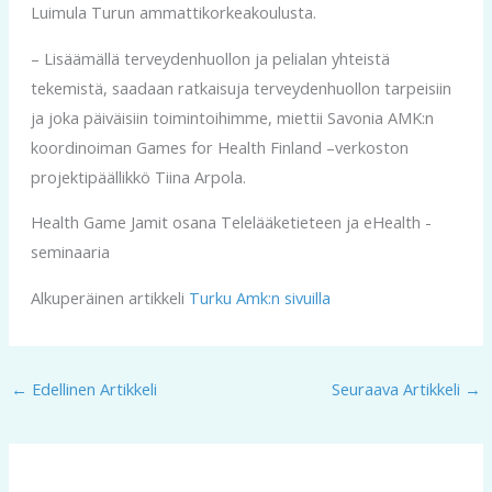
Luimula Turun ammattikorkeakoulusta.
– Lisäämällä terveydenhuollon ja pelialan yhteistä
tekemistä, saadaan ratkaisuja terveydenhuollon tarpeisiin
ja joka päiväisiin toimintoihimme, miettii Savonia AMK:n
koordinoiman Games for Health Finland –verkoston
projektipäällikkö Tiina Arpola.
Health Game Jamit osana Telelääketieteen ja eHealth -
seminaaria
Alkuperäinen artikkeli
Turku Amk:n sivuilla
←
Edellinen Artikkeli
Seuraava Artikkeli
→