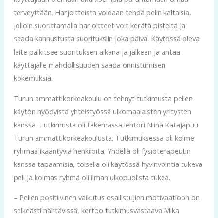
terveyttään. Harjoitteista voidaan tehdä pelin kaltaisia,
jolloin suorittamalla harjoitteet voit kerätä pisteitä ja
saada kannustusta suorituksiin joka päivä. Käytössä oleva
laite palkitsee suorituksen aikana ja jälkeen ja antaa
käyttäjälle mahdollisuuden saada onnistumisen
kokemuksia.
Turun ammattikorkeakoulu on tehnyt tutkimusta pelien
käytön hyödyistä yhteistyössä ulkomaalaisten yritysten
kanssa. Tutkimusta oli tekemässä lehtori Niina Katajapuu
Turun ammattikorkeakoulusta. Tutkimuksessa oli kolme
ryhmää ikääntyviä henkilöitä. Yhdellä oli fysioterapeutin
kanssa tapaamisia, toisella oli käytössä hyvinvointia tukeva
peli ja kolmas ryhmä oli ilman ulkopuolista tukea.
– Pelien positiivinen vaikutus osallistujien motivaatioon on
selkeästi nähtävissä, kertoo tutkimusvastaava Mika