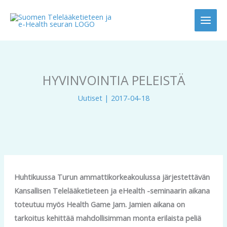
Siirry
sisältöön
HYVINVOINTIA PELEISTÄ
Uutiset
|
2017-04-18
Huhtikuussa Turun ammattikorkeakoulussa järjestettävän
Kansallisen Telelääketieteen ja eHealth -seminaarin aikana
toteutuu myös Health Game Jam. Jamien aikana on
tarkoitus kehittää mahdollisimman monta erilaista peliä