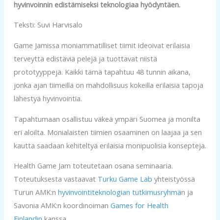
hyvinvoinnin edistämiseksi teknologiaa hyödyntäen.
Teksti: Suvi Harvisalo
Game Jamissa moniammatilliset tiimit ideoivat erilaisia
terveyttä edistäviä pelejä ja tuottavat niistä
prototyyppejä. Kaikki tämä tapahtuu 48 tunnin aikana,
jonka ajan tiimeillä on mahdollisuus kokeilla erilaisia tapoja
lähestyä hyvinvointia.
Tapahtumaan osallistuu väkeä ympäri Suomea ja monilta
eri aloilta. Monialaisten tiimien osaaminen on laajaa ja sen
kautta saadaan kehiteltyä erilaisia monipuolisia konsepteja.
Health Game Jam toteutetaan osana seminaaria.
Toteutuksesta vastaavat
Turku Game Lab
yhteistyössä
Turun AMK:n
hyvinvointiteknologian tutkimusryhmä
n ja
Savonia AMK:n koordinoiman
Games for Health
Finlandin
kanssa.