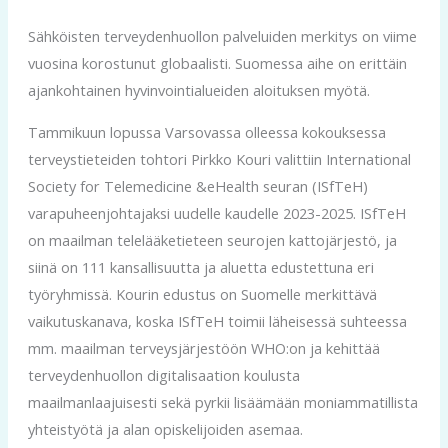
Sähköisten terveydenhuollon palveluiden merkitys on viime
vuosina korostunut globaalisti. Suomessa aihe on erittäin
ajankohtainen hyvinvointialueiden aloituksen myötä.
Tammikuun lopussa Varsovassa olleessa kokouksessa
terveystieteiden tohtori Pirkko Kouri valittiin International
Society for Telemedicine &eHealth seuran (ISfTeH)
varapuheenjohtajaksi uudelle kaudelle 2023-2025. ISfTeH
on maailman telelääketieteen seurojen kattojärjestö, ja
siinä on 111 kansallisuutta ja aluetta edustettuna eri
työryhmissä. Kourin edustus on Suomelle merkittävä
vaikutuskanava, koska ISfTeH toimii läheisessä suhteessa
mm. maailman terveysjärjestöön WHO:on ja kehittää
terveydenhuollon digitalisaation koulusta
maailmanlaajuisesti sekä pyrkii lisäämään moniammatillista
yhteistyötä ja alan opiskelijoiden asemaa.