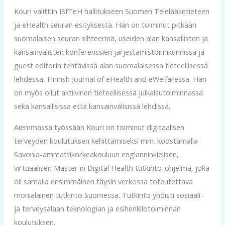
Kouri valittiin ISfTeH hallitukseen Suomen Telelääketieteen
ja eHealth seuran esityksestä. Hän on toiminut pitkään
suomalaisen seuran sihteerinä, useiden alan kansallisten ja
kansainvälisten konferenssien järjestämistoimikunnissa ja
guest editorin tehtävissä alan suomalaisessa tieteellisessä
lehdessä, Finnish Journal of eHealth and eWelfaressa. Hän
on myös ollut aktiivinen tieteellisessä julkaisutoiminnassa
sekä kansallisissa että kansainvälisissä lehdissä.
Aiemmassa työssään Kouri on toiminut digitaalisen
terveyden koulutuksen kehittämiseksi mm. koostamalla
Savonia-ammattikorkeakouluun englanninkielisen,
virtuaalisen Master in Digital Health tutkinto-ohjelma, joka
oli samalla ensimmäinen täysin verkossa toteutettava
monialainen tutkinto Suomessa. Tutkinto yhdisti sosiaali-
ja terveysalaan teknologian ja esihenkilötoiminnan
koulutuksen.