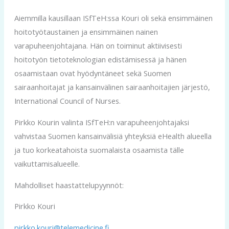
Aiemmilla kausillaan ISfTeH:ssa Kouri oli sekä ensimmäinen
hoitotyötaustainen ja ensimmäinen nainen
varapuheenjohtajana. Hän on toiminut aktiivisesti
hoitotyön tietoteknologian edistämisessä ja hänen
osaamistaan ovat hyödyntäneet sekä Suomen
sairaanhoitajat ja kansainvälinen sairaanhoitajien järjestö,
International Council of Nurses.
Pirkko Kourin valinta ISfTeH:n varapuheenjohtajaksi
vahvistaa Suomen kansainvälisiä yhteyksiä eHealth alueella
ja tuo korkeatahoista suomalaista osaamista tälle
vaikuttamisalueelle.
Mahdolliset haastattelupyynnöt:
Pirkko Kouri
pirkko.kouri@telemedicine.fi