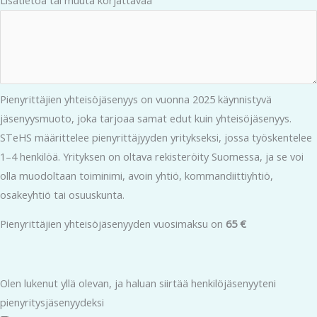
Lisätietoa tai muuta korjattavaa
Pienyrittäjien yhteisöjäsenyys on vuonna 2025 käynnistyvä
jäsenyysmuoto, joka tarjoaa samat edut kuin yhteisöjäsenyys.
STeHS määrittelee pienyrittäjyyden yritykseksi, jossa työskentelee
1–4 henkilöä. Yrityksen on oltava rekisteröity Suomessa, ja se voi
olla muodoltaan toiminimi, avoin yhtiö, kommandiittiyhtiö,
osakeyhtiö tai osuuskunta.
Pienyrittäjien yhteisöjäsenyyden vuosimaksu on
65 €
Olen lukenut yllä olevan, ja haluan siirtää henkilöjäsenyyteni
pienyritysjäsenyydeksi