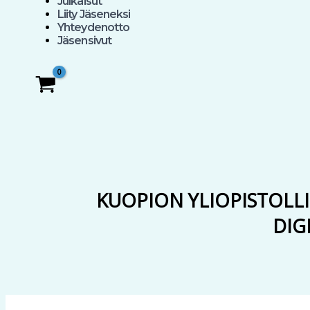
Julkaisut
Liity Jäseneksi
Yhteydenotto
Jäsensivut
KUOPION YLIOPISTOLLI
DIG