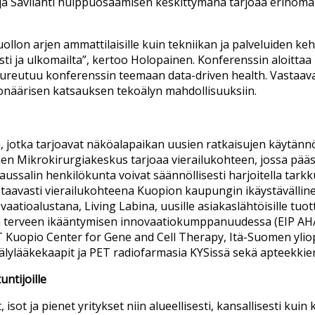
ja Savilahti huippuosaamisen keskittymänä tarjoaa erinomai
llon arjen ammattilaisille kuin tekniikan ja palveluiden kehi
sti ja ulkomailta”, kertoo Holopainen. Konferenssin aloitt
 pureutuu konferenssin teemaan data-driven health. Vasta
ionäärisen katsauksen tekoälyn mahdollisuuksiin.
, jotka tarjoavat näköalapaikan uusien ratkaisujen käytän
omen Mikrokirurgiakeskus tarjoaa vierailukohteen, jossa pä
ssalin henkilökunta voivat säännöllisesti harjoitella tarkku
Vastaavasti vierailukohteena Kuopion kaupungin ikäystäväl
tioalustana, Living Labina, uusille asiakaslähtöisille tuott
ja terveen ikääntymisen innovaatiokumppanuudessa (EIP AHA
CT Kuopio Center for Gene and Cell Therapy, Itä-Suomen yli
älylääkekaapit ja PET radiofarmasia KYSissä sekä apteekki
untijoille
ot ja pienet yritykset niin alueellisesti, kansallisesti kuin ka