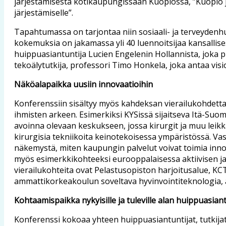
järjestämisestä kotikaupungissaan Kuopiossa, ”Kuopio 
järjestämiselle”.
Tapahtumassa on tarjontaa niin sosiaali- ja terveydenhuo
kokemuksia on jakamassa yli 40 luennoitsijaa kansallise
huippuasiantuntija Lucien Engelenin Hollannista, joka
tekoälytutkija, professori Timo Honkela, joka antaa vis
Näköalapaikka uusiin innovaatioihin
Konferenssiin sisältyy myös kahdeksan vierailukohdetta
ihmisten arkeen. Esimerkiksi KYSissä sijaitseva Itä-Su
avoinna olevaan keskukseen, jossa kirurgit ja muu leikkau
kirurgisia tekniikoita keinotekoisessa ympäristössä. 
näkemystä, miten kaupungin palvelut voivat toimia innovaa
myös esimerkkikohteeksi eurooppalaisessa aktiivisen 
vierailukohteita ovat Pelastusopiston harjoitusalue, K
ammattikorkeakoulun soveltava hyvinvointiteknologia, 
Kohtaamispaikka nykyisille ja tuleville alan huippuasiant
Konferenssi kokoaa yhteen huippuasiantuntijat, tutkijat, is