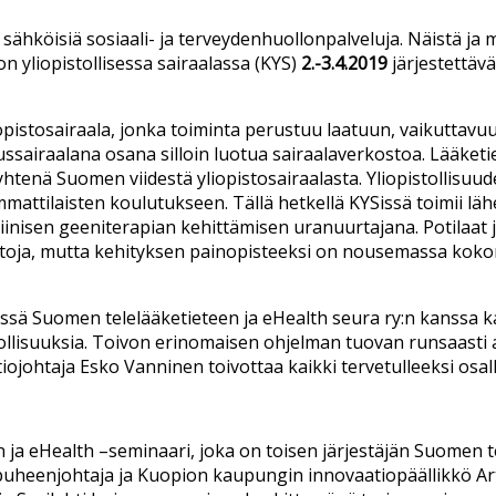
n sähköisiä sosiaali- ja terveydenhuollonpalveluja. Näistä j
n yliopistollisessa sairaalassa (KYS)
2.-3.4.2019
järjestettäv
iopistosairaala, jonka toiminta perustuu laatuun, vaikuttav
ussairaalana osana silloin luotua sairaalaverkostoa. Lääket
yhtenä Suomen viidestä yliopistosairaalasta. Yliopistollisuu
attilaisten koulutukseen. Tällä hetkellä KYSissä toimii lähe
inisen geeniterapian kehittämisen uranuurtajana. Potilaat 
mintoja, mutta kehityksen painopisteeksi on nousemassa koko
ssä Suomen telelääketieteen ja eHealth seura ry:n kanssa ka
ollisuuksia. Toivon erinomaisen ohjelman tuovan runsaasti a
iojohtaja Esko Vanninen toivottaa kaikki tervetulleeksi osal
ja eHealth –seminaari, joka on toisen järjestäjän Suomen te
puheenjohtaja ja Kuopion kaupungin innovaatiopäällikkö A