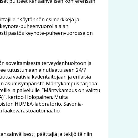
set puitteet kansainvälisen konferenssin
ttäjille. ”Käytännön esimerkkejä ja
aa keynote-puheenvuorolla alan
avasti päätös keynote-puheenvuorossa on
nön soveltamisesta terveydenhuoltoon ja
äsee tutustumaan ainutlaatuiseen 24/7
utta vaativia kädentaitojaan ja erilaisia
linen asumisympäristö Mäntykampus tarjoaa
eille ja palveluille. ”Mäntykampus on valittu
)”, kertoo Holopainen. Muita
opiston HUMEA-laboratorio, Savonia-
en lääkevarastoautomaatio.
nsainvälisesti; päättäjiä ja tekijöitä niin