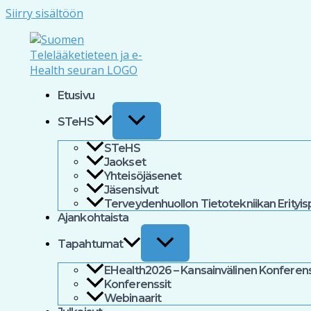
Siirry sisältöön
Etusivu
STeHS
STeHS
Jaokset
Yhteisöjäsenet
Jäsensivut
Terveydenhuollon Tietotekniikan Erityi
Ajankohtaista
Tapahtumat
EHealth2026 – Kansainvälinen Konferenss
Konferenssit
Webinaarit