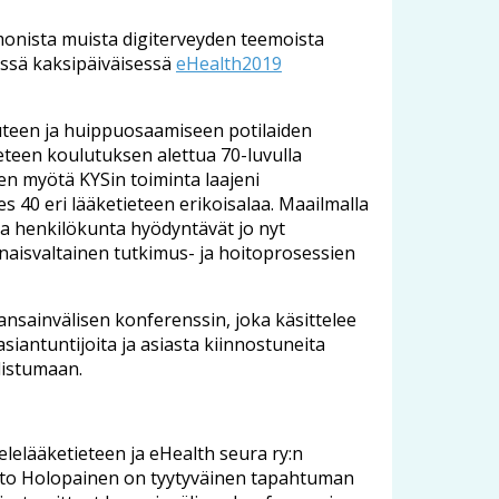
a monista muista digiterveyden teemoista
ässä kaksipäiväisessä
eHealth2019
uuteen ja huippuosaamiseen potilaiden
ieteen koulutuksen alettua 70-luvulla
den myötä KYSin toiminta laajeni
s 40 eri lääketieteen erikoisalaa. Maailmalla
ja henkilökunta hyödyntävät jo nyt
naisvaltainen tutkimus- ja hoitoprosessien
nsainvälisen konferenssin, joka käsittelee
siantuntijoita ja asiasta kiinnostuneita
listumaan.
lelääketieteen ja eHealth seura ry:n
rto Holopainen on tyytyväinen tapahtuman