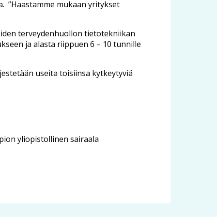
aisia. ”Haastamme mukaan yritykset
iden terveydenhuollon tietotekniikan
seen ja alasta riippuen 6 – 10 tunnille
stetään useita toisiinsa kytkeytyviä
ion yliopistollinen sairaala