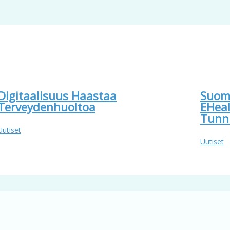
Digitaalisuus Haastaa
Suome
Terveydenhuoltoa
EHeal
Tunn
Uutiset
Uutiset