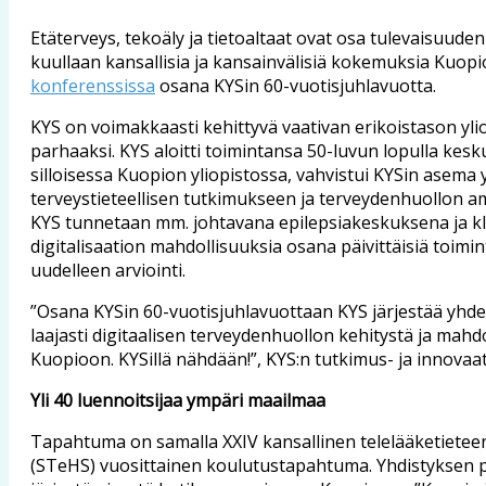
Etäterveys, tekoäly ja tietoaltaat ovat osa tulevaisuude
kuullaan kansallisia ja kansainvälisiä kokemuksia Kuopio
konferenssissa
osana KYSin 60-vuotisjuhlavuotta.
KYS on voimakkaasti kehittyvä vaativan erikoistason yl
parhaaksi. KYS aloitti toimintansa 50-luvun lopulla kesk
silloisessa Kuopion yliopistossa, vahvistui KYSin asema 
terveystieteellisen tutkimukseen ja terveydenhuollon amm
KYS tunnetaan mm. johtavana epilepsiakeskuksena ja kli
digitalisaation mahdollisuuksia osana päivittäisiä toi
uudelleen arviointi.
”Osana KYSin 60-vuotisjuhlavuottaan KYS järjestää yhde
laajasti digitaalisen terveydenhuollon kehitystä ja mahd
Kuopioon. KYSillä nähdään!”, KYS:n tutkimus- ja innovaat
Yli 40 luennoitsijaa ympäri maailmaa
Tapahtuma on samalla XXIV kansallinen telelääketieteen 
(STeHS) vuosittainen koulutustapahtuma. Yhdistyksen 