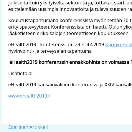
julkiselta kuin yksityiseltä sektorilta ja, tottakai, sta
esittelemään uusimpia innovaatioita ja tulevaisuuden r
Koulutustapahtumana konferenssista myönnetään 10 tun
erityispätevyyteen. Konferenssista on haettu Oulun yliop
lääketieteen erikoisalojen teoreettiseen koulutukseen.
eHealth2019 –konferenssi on 29.3.-4.4.2019
Kuopio Hea
hyvinvointi- ja terveysalan tapahtuma.
eHealth2019 konferenssin ennakkohinta on voimassa 15
Lisätietoja:
eHealth2019 kansainvälinen konferenssi ja XXIV kansallin
www.ehealth2019.fi
←
Edellinen Artikkeli