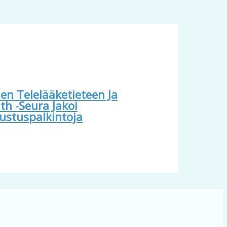
n Telelääketieteen Ja
th -seura Jakoi
ustuspalkintoja