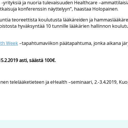
rt-up -yrityksiä ja nuoria tulevaisuuden Healthcare –ammattil
atkaisuja konferenssin näyttelyyn”, haastaa Holopainen.
tia teoreettista koulutusta lääkäreiden ja hammaslääkäre
istosta hyväksyntää 10 tunnille lääkärien hallinnon koulutuk
lth Week
–tapahtumaviikon päätapahtuma, jonka aikana järje
.2.2019 asti, säästä 100€.
en telelääketieteen ja eHealth –seminaari, 2.-3.4.2019, Kuop