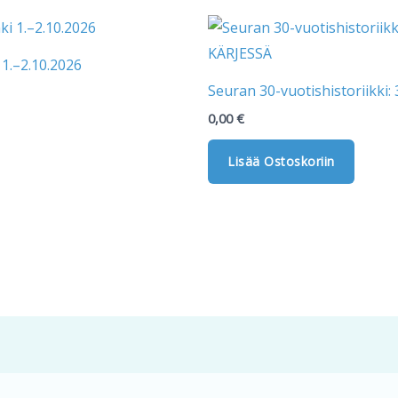
a
1.–2.10.2026
Seuran 30-vuotishistoriikk
0,00
€
ma.
Lisää Ostoskoriin