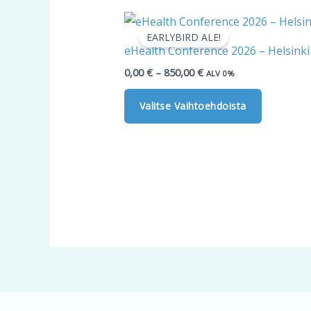
Hintaluokka:
Tällä
0,00 €
EARLYBIRD ALE!
tuotteell
-
eHealth Conference 2026 – Helsinki 
850,00 €
on
0,00
€
–
850,00
€
ALV 0%
useampi
muunnel
Valitse Vaihtoehdoista
Voit
tehdä
valinnat
tuotteen
sivulla.