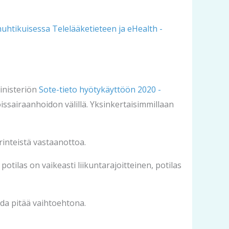
huhtikuisessa Telelääketieteen ja eHealth -
ministeriön
Sote-tieto hyötykäyttöön 2020 -
sairaanhoidon välillä. Yksinkertaisimmillaan
rinteistä vastaanottoa.
potilas on vaikeasti liikuntarajoitteinen, potilas
ida pitää vaihtoehtona.