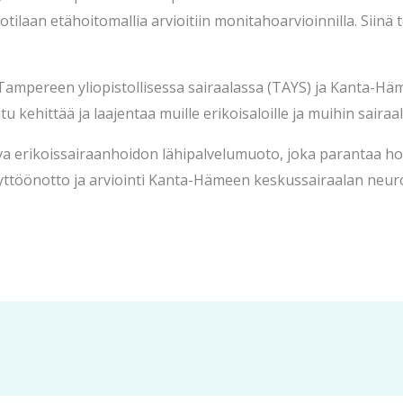
laan etähoitomallia arvioitiin monitahoarvioinnilla. Siinä tod
 Tampereen yliopistollisessa sairaalassa (TAYS) ja Kanta-H
 kehittää ja laajentaa muille erikoisaloille ja muihin sairaal
a erikoissairaanhoidon lähipalvelumuoto, joka parantaa hoi
yttöönotto ja arviointi Kanta-Hämeen keskussairaalan neur