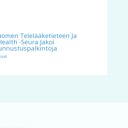
uomen Telelääketieteen Ja
Health -seura Jakoi
unnustuspalkintoja
iset