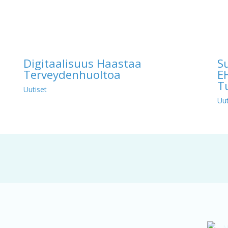
Digitaalisuus Haastaa
S
Terveydenhuoltoa
E
T
Uutiset
Uut