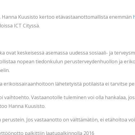
i. Hanna Kuusisto kertoo etävastaanottomallista enemmän
oissa ICT Cityssä.
otka ovat keskeisessä asemassa uudessa sosiaali- ja terveys
istaa nopean tiedonkulun perusterveydenhuollon ja erikois
elin.
erikoissairaanhoitoon lähetetyistä potilaista ei tarvitse pe
pi vaihtoehto. Vastaanotolle tuleminen voi olla hankalaa, jos 
rtoo Hanna Kuusisto.
in perustein. Jos vastaanotto on välttämätön, ei etähoitoa vo
ttöönotto palkittiin laatupalkinnolla 2016