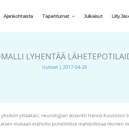
Ajankohtaista
Tapahtumat
Julkaisut
Liity Jä
MALLI LYHENTÄÄ LÄHETEPOTILAI
Uutiset
|
2017-04-20
yksikön ylilääkäri, neurologian dosentti Hanna Kuusiston t
muksen mukaan etähoito puhelimitse mahdollistaa monien ne