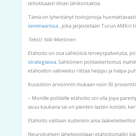
tehokkaasti ilman lähikontaktia.
Tämä on lyhentänyt hoitojonoja huomattavast
seminaarissa
, joka järjestetään Turun AMK:n til
Teksti: Niki Miettinen
Etähoito on osa sähköisiä terveyspalveluita, j
strategiassa.
Sähköinen potilaskertomus mahdoll
etähoidon välineeksi riittää helppo ja halpa puh
Kuusiston arvioinnin mukaan noin 30 prosenttia 
– Monille potilaille etähoito voi olla jopa parem
asuu kaukana tai on pienten lasten kotiäiti, ke
Etähoito valitaan kuitenkin aina lääketieteellis
Neurologisen lähetepotilaan etähoitomallin käy