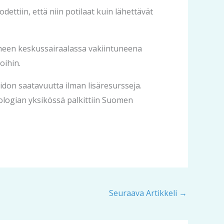
ettiin, että niin potilaat kuin lähettävät
ämeen keskussairaalassa vakiintuneena
oihin.
don saatavuutta ilman lisäresursseja.
ologian yksikössä palkittiin Suomen
Seuraava Artikkeli
→