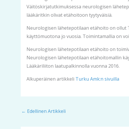
Väitöskirjatutkimuksessa neurologisen lähetepoti
lääkäritkin olivat etähoitoon tyytyväisiä.
Neurologisen lähetepotilaan etähoito on ollut
käyttömuotona jo vuosia. Toimintamallia on voitu
Neurologisen lähetepotilaan etähoito on toimiv
Neurologisen lähetepotilaan etähoitomallin kä
Lääkäriliiton laatupalkinnolla vuonna 2016.
Alkuperäinen artikkeli
Turku Amk:n sivuilla
←
Edellinen Artikkeli