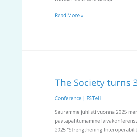
Read More »
The Society turns 
The
Society
turns
Conference
|
FSTeH
30
Seuramme juhlisti vuonna 2025 merki
-
päätapahtumamme laivakonferenssin
Celebration
2025 “Strengthening Interoperability
conference