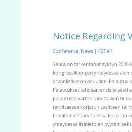
Notice Regarding 
Notice
Regarding
VAT
Conference
,
News
|
FSTeH
Adjustment
Seura on tarkentanut syksyn 2026 k
for
kongressilippujen yhteydessä aiemmi
Congress
arvonlisäveron osuuden. Palautus ko
Tickets
Palautukset tehdään ensisijaisesti 
palautusta varten tarvittavien tiet
tarvittaessa korjatun tositteen tai 
toimitamme tarvittaessa korjatun kuit
yhteydessä lisätietojen pyytämiseks