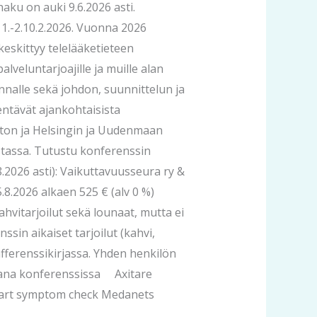
haku on auki 9.6.2026 asti.
1.-2.10.2.2026. Vuonna 2026
skittyy telelääketieteen
lveluntarjoajille ja muille alan
nnalle sekä johdon, suunnittelun ja
entävät ajankohtaisista
piston ja Helsingin ja Uudenmaan
ustassa. Tutustu konferenssin
.2026 asti): Vaikuttavuusseura ry &
5.8.2026 alkaen 525 € (alv 0 %)
ahvitarjoilut sekä lounaat, mutta ei
nssin aikaiset tarjoilut (kahvi,
fferenssikirjassa. Yhden henkilön
kana konferenssissa Axitare
mart symptom check Medanets