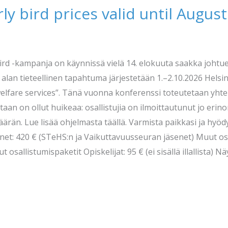
y bird prices valid until August
rd -kampanja on käynnissä vielä 14. elokuuta saakka joht
an tieteellinen tapahtuma järjestetään 1.–2.10.2026 Helsingi
 welfare services”. Tänä vuonna konferenssi toteutetaan yh
n on ollut huikeaa: osallistujia on ilmoittautunut jo erinoma
än. Lue lisää ohjelmasta täällä. Varmista paikkasi ja hyödy
net: 420 € (STeHS:n ja Vaikuttavuusseuran jäsenet) Muut osal
 osallistumispaketit Opiskelijat: 95 € (ei sisällä illallista) N