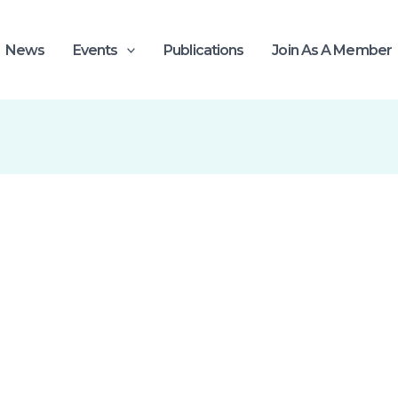
News
Events
Publications
Join As A Member