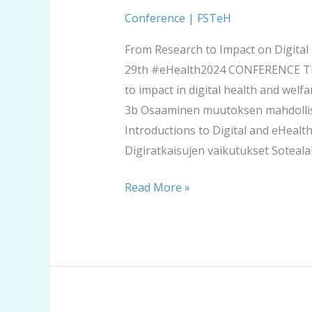
international
Conference
|
FSTeH
conference
From Research to Impact on Digital 
2024
29th #eHealth2024 CONFERENCE THEM
to impact in digital health and welfa
3b Osaaminen muutoksen mahdollista
Introductions to Digital and eHealt
Digiratkaisujen vaikutukset Sotealal
Read More »