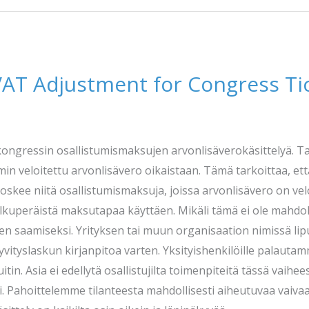
VAT Adjustment for Congress Ti
ongressin osallistumismaksujen arvonlisäverokäsittelyä. 
n veloitettu arvonlisävero oikaistaan. Tämä tarkoittaa, et
skee niitä osallistumismaksuja, joissa arvonlisävero on vel
alkuperäistä maksutapaa käyttäen. Mikäli tämä ei ole mahdol
ojen saamiseksi. Yrityksen tai muun organisaation nimissä li
hyvityslaskun kirjanpitoa varten. Yksityishenkilöille palaut
in. Asia ei edellytä osallistujilta toimenpiteitä tässä vaihees
i. Pahoittelemme tilanteesta mahdollisesti aiheutuvaa vaiva