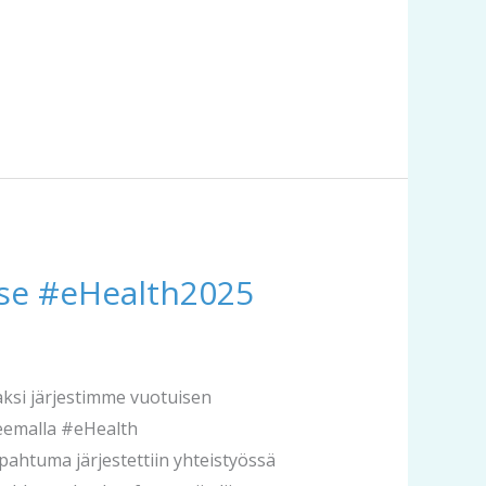
ise #eHealth2025
aksi järjestimme vuotuisen
eemalla #eHealth
pahtuma järjestettiin yhteistyössä