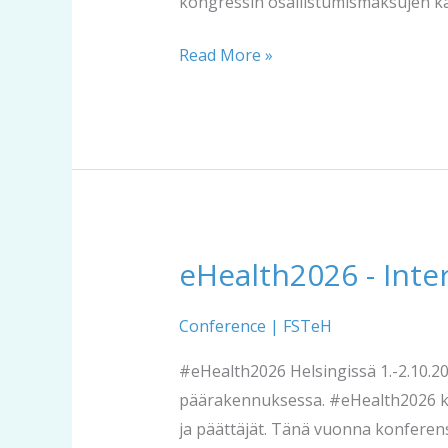
kongressin osallistumismaksujen käsi
Read More »
eHealth2026 - Inte
eHealth2026
-
International
Conference
|
FSTeH
conference
#eHealth2026 Helsingissä 1.-2.10.2
1.-2.10.2026
päärakennuksessa. #eHealth2026 kokoa
ja päättäjät. Tänä vuonna konferen