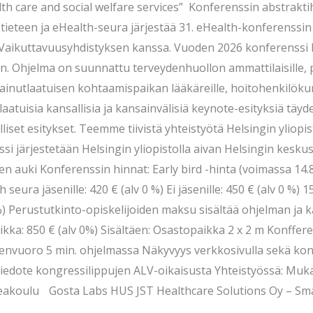
alth care and social welfare services” Konferenssin abstrakti
eteen ja eHealth-seura järjestää 31. eHealth-konferenssin 
aikuttavuusyhdistyksen kanssa. Vuoden 2026 konferenssi ke
in. Ohjelma on suunnattu terveydenhuollon ammattilaisille, pa
a ainutlaatuisen kohtaamispaikan lääkäreille, hoitohenkilöku
aatuisia kansallisia ja kansainvälisiä keynote-esityksiä täyd
ulliset esitykset. Teemme tiivistä yhteistyötä Helsingin ylio
si järjestetään Helsingin yliopistolla aivan Helsingin kesk
 auki Konferenssin hinnat: Early bird -hinta (voimassa 14.8
eura jäsenille: 420 € (alv 0 %) Ei jäsenille: 450 € (alv 0 %) 1
%) Perustutkinto-opiskelijoiden maksu sisältää ohjelman ja k
paikka: 850 € (alv 0%) Sisältäen: Osastopaikka 2 x 2 m Konffere
eenvuoro 5 min. ohjelmassa Näkyvyys verkkosivulla sekä kon
Tiedote kongressilippujen ALV-oikaisusta Yhteistyössä: Mu
akoulu Gosta Labs HUS JST Healthcare Solutions Oy – S