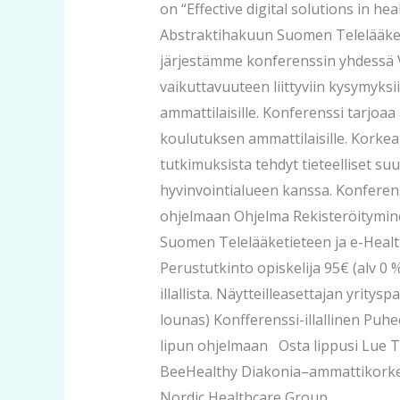
on “Effective digital solutions in he
Abstraktihakuun Suomen Telelääketi
järjestämme konferenssin yhdessä V
vaikuttavuuteen liittyviin kysymyksi
ammattilaisille. Konferenssi tarjoa
koulutuksen ammattilaisille. Korkeal
tutkimuksista tehdyt tieteelliset su
hyvinvointialueen kanssa. Konferens
ohjelmaan Ohjelma Rekisteröityminen
Suomen Telelääketieteen ja e-Health s
Perustutkinto opiskelija 95€ (alv 0 
illallista. Näytteilleasettajan yritys
lounas) Konfferenssi-illallinen Puh
lipun ohjelmaan Osta lippusi Lue 
BeeHealthy Diakonia–ammattikorke
Nordic Healthcare Group