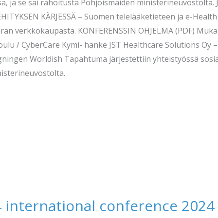
sa, ja se sai rahoitusta Pohjoismaiden ministerineuvostolta.
EHITYKSEN KÄRJESSÄ – Suomen telelääketieteen ja e-Health 
ran verkkokaupasta. KONFERENSSIN OHJELMA (PDF) Mukana 
lu / CyberCare Kymi- hanke JST Healthcare Solutions Oy 
ngen Worldish Tapahtuma järjestettiin yhteistyössä sosiaal
isterineuvostolta.
 international conference 2024