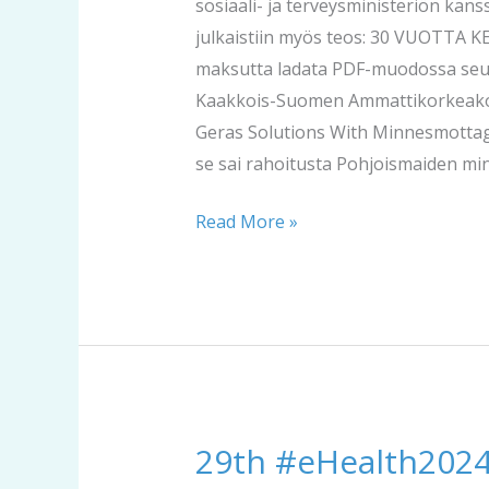
sosiaali- ja terveysministeriön kans
cruise
julkaistiin myös teos: 30 VUOTTA K
#eHealth2025
maksutta ladata PDF-muodossa seu
Kaakkois-Suomen Ammattikorkeakou
Geras Solutions With Minnesmottagni
se sai rahoitusta Pohjoismaiden min
Read More »
29th #eHealth2024
29th
#eHealth2024