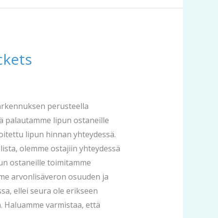
ckets
Tarkennuksen perusteella
tä palautamme lipun ostaneille
oitettu lipun hinnan yhteydessä.
lista, olemme ostajiin yhteydessä
pun ostaneille toimitamme
amme arvonlisäveron osuuden ja
sa, ellei seura ole erikseen
a. Haluamme varmistaa, että