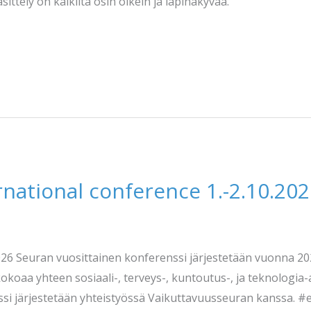
ttely on kaikilta osin oikein ja läpinäkyvää.
rnational conference 1.-2.10.20
026 Seuran vuosittainen konferenssi järjestetään vuonna 202
a yhteen sosiaali-, terveys-, kuntoutus-, ja teknologia-alan
ssi järjestetään yhteistyössä Vaikuttavuusseuran kanssa.