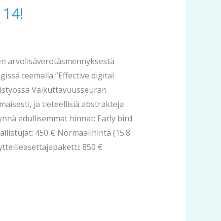
 14!
uen arvolisäverotäsmennyksestä
ssä teemalla ”Effective digital
teistyössä Vaikuttavuusseuran
isesti, ja tieteellisiä abstrakteja
nnä edullisemmat hinnat: Early bird
listujat: 450 € Normaalihinta (15.8.
äytteilleasettajapaketti: 850 €