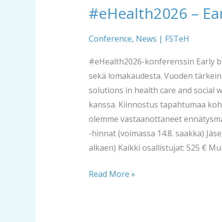
#eHealth2026 – Earl
#eHealth2026
–
Early
Conference
,
News
|
FSTeH
bird
#eHealth2026-konferenssin Early bi
prices
sekä lomakaudesta. Vuoden tärkein al
valid
solutions in health care and social
until
kanssa. Kiinnostus tapahtumaa kohtaa
August
olemme vastaanottaneet ennätysmäär
14!
-hinnat (voimassa 14.8. saakka) Jäse
alkaen) Kaikki osallistujat: 525 € Muut
Read More »