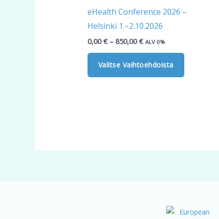
850,00 €
on
eHealth Conference 2026 –
useampi
Helsinki 1.–2.10.2026
muunnel
0,00
€
–
850,00
€
ALV 0%
Voit
tehdä
Valitse Vaihtoehdoista
valinnat
tuotteen
sivulla.