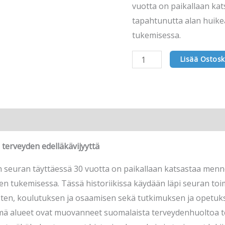
vuotta on paikallaan ka
KÄRJESSÄ
tapahtunutta alan huikea
määrä
tukemisessa.
Lisää Ostosk
terveyden edelläkävijyyttä
h seuran täyttäessä 30 vuotta on paikallaan katsastaa men
sen tukemisessa. Tässä historiikissa käydään läpi seuran t
sten, koulutuksen ja osaamisen sekä tutkimuksen ja opetuks
mä alueet ovat muovanneet suomalaista terveydenhuoltoa te