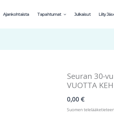
Ajankohtaista
Tapahtumat
Julkaisut
Liity Jä
Seuran 30-vuo
Seuran
30-
VUOTTA KEH
vuotishistoriikki:
30
0,00
€
VUOTTA
Suomen telelääketieteen
KEHITYKSEN