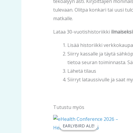
tekoälyyn asti. Kirjoittajien monina
tulevaan. Olitpa konkari tai uusi tu
matkalle.
Lataa 30-vuotishistoriikki
ilmaiseksi
Lisää historiikki verkkokaup
Siirry kassalle ja täytä sähk
tietoa seuran toiminnasta. Säh
Lähetä tilaus
Siirryt lataussivulle ja saat m
Tutustu myös
Hintaluokka:
Tällä
0,00 €
EARLYBIRD ALE!
EARLYBIRD ALE!
tuotteell
-