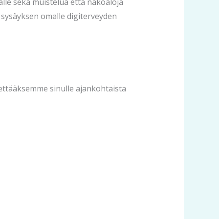
jalle sekä muistelua että näköaloja
es sysäyksen omalle digiterveyden
hettääksemme sinulle ajankohtaista