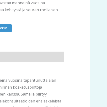
tsastaa menneinä vuosina
a kehitystä ja seuran roolia sen
oriin
neinä vuosina tapahtunutta alan
oiminnan kosketuspintoja
en kanssa. Samalla piirtyy
lekonsultaatioiden ensiaskeleista