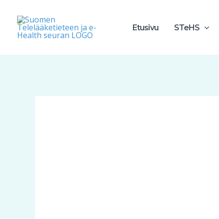
Siirry
sisältöön
Etusivu
STeHS