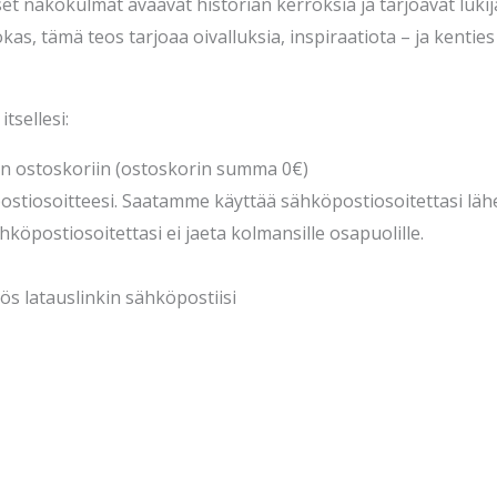
iset näkökulmat avaavat historian kerroksia ja tarjoavat luki
lokas, tämä teos tarjoaa oivalluksia, inspiraatiota – ja kenti
itsellesi:
an ostoskoriin (ostoskorin summa 0€)
öpostiosoitteesi. Saatamme käyttää sähköpostiosoitettasi lä
köpostiosoitettasi ei jaeta kolmansille osapuolille.
yös latauslinkin sähköpostiisi
a