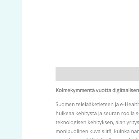
Kuvaus
Kolmekymmentä vuotta digitaalisen 
Suomen telelääketieteen ja e-Healt
huikeaa kehitystä ja seuran roolia 
teknologisen kehityksen, alan yrity
monipuolinen kuva siitä, kuinka nä