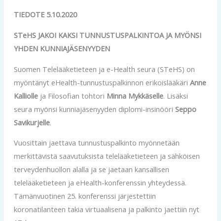
TIEDOTE 5.10.2020
STeHS JAKOI KAKSI TUNNUSTUSPALKINTOA JA MYÖNSI
YHDEN KUNNIAJÄSENYYDEN
Suomen Telelääketieteen ja e-Health seura (STeHS) on
myöntänyt eHealth-tunnustuspalkinnon erikoislääkäri
Anne
Kalliolle
ja Filosofian tohtori
Minna Mykkäselle
. Lisäksi
seura myönsi kunniajäsenyyden diplomi-insinööri
Seppo
Savikurjelle
.
Vuosittain jaettava tunnustuspalkinto myönnetään
merkittävistä saavutuksista telelääketieteen ja sähköisen
terveydenhuollon alalla ja se jaetaan kansallisen
telelääketieteen ja eHealth-konferenssin yhteydessä.
Tämänvuotinen 25. konferenssi järjestettiin
koronatilanteen takia virtuaalisena ja palkinto jaettiin nyt