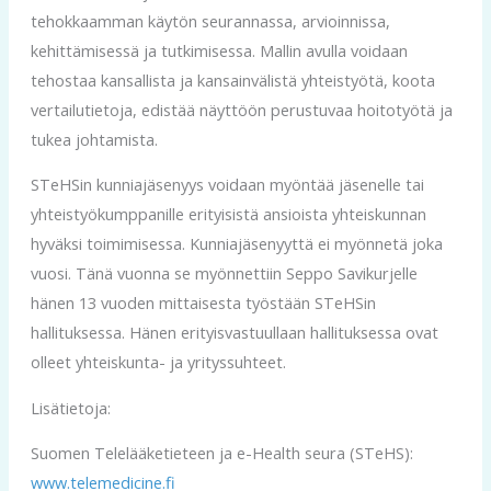
tehokkaamman käytön seurannassa, arvioinnissa,
kehittämisessä ja tutkimisessa. Mallin avulla voidaan
tehostaa kansallista ja kansainvälistä yhteistyötä, koota
vertailutietoja, edistää näyttöön perustuvaa hoitotyötä ja
tukea johtamista.
STeHSin kunniajäsenyys voidaan myöntää jäsenelle tai
yhteistyökumppanille erityisistä ansioista yhteiskunnan
hyväksi toimimisessa. Kunniajäsenyyttä ei myönnetä joka
vuosi. Tänä vuonna se myönnettiin Seppo Savikurjelle
hänen 13 vuoden mittaisesta työstään STeHSin
hallituksessa. Hänen erityisvastuullaan hallituksessa ovat
olleet yhteiskunta- ja yrityssuhteet.
Lisätietoja:
Suomen Telelääketieteen ja e-Health seura (STeHS):
www.telemedicine.fi