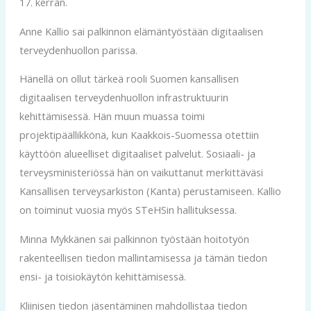
17. kerran.
Anne Kallio sai palkinnon elämäntyöstään digitaalisen
terveydenhuollon parissa.
Hänellä on ollut tärkeä rooli Suomen kansallisen
digitaalisen terveydenhuollon infrastruktuurin
kehittämisessä. Hän muun muassa toimi
projektipäällikkönä, kun Kaakkois-Suomessa otettiin
käyttöön alueelliset digitaaliset palvelut. Sosiaali- ja
terveysministeriössä hän on vaikuttanut merkittäväsi
Kansallisen terveysarkiston (Kanta) perustamiseen. Kallio
on toiminut vuosia myös STeHSin hallituksessa.
Minna Mykkänen sai palkinnon työstään hoitotyön
rakenteellisen tiedon mallintamisessa ja tämän tiedon
ensi- ja toisiokäytön kehittämisessä.
Kliinisen tiedon jäsentäminen mahdollistaa tiedon