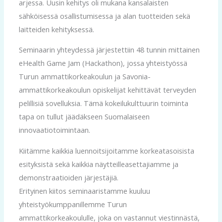
arjessa. Uusin kehitys oli mukana kansalaisten
sähköisessä osallistumisessa ja alan tuotteiden sekä
laitteiden kehityksessä.
Seminaarin yhteydessä järjestettiin 48 tunnin mittainen
eHealth Game Jam (Hackathon), jossa yhteistyössä
Turun ammattikorkeakoulun ja Savonia-
ammattikorkeakoulun opiskelijat kehittävät terveyden
pelillisiä sovelluksia. Tämä kokeilukulttuurin toiminta
tapa on tullut jäädäkseen Suomalaiseen
innovaatiotoimintaan.
Kiitämme kaikkia luennoitsijoitamme korkeatasoisista
esityksistä sekä kaikkia näytteilleasettajiamme ja
demonstraatioiden järjestäjiä.
Erityinen kiitos seminaaristamme kuuluu
yhteistyökumppanillemme Turun
ammattikorkeakoululle, joka on vastannut viestinnästä,