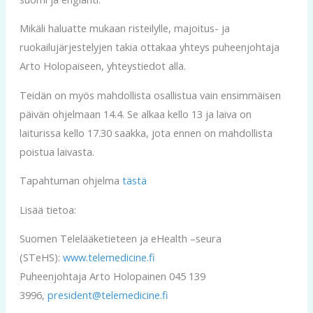
Mikäli haluatte mukaan risteilylle, majoitus- ja
ruokailujärjestelyjen takia ottakaa yhteys puheenjohtaja
Arto Holopaiseen, yhteystiedot alla.
Teidän on myös mahdollista osallistua vain ensimmäisen
päivän ohjelmaan 14.4. Se alkaa kello 13 ja laiva on
laiturissa kello 17.30 saakka, jota ennen on mahdollista
poistua laivasta.
Tapahtuman ohjelma
tästä
Lisää tietoa:
Suomen Telelääketieteen ja eHealth –seura
(STeHS):
www.telemedicine.fi
Puheenjohtaja Arto Holopainen 045 139
3996,
president@telemedicine.fi