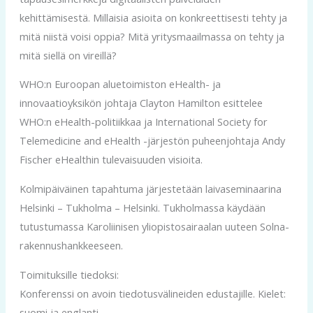
kehittämisestä. Millaisia asioita on konkreettisesti tehty ja
mitä niistä voisi oppia? Mitä yritysmaailmassa on tehty ja
mitä siellä on vireillä?
WHO:n Euroopan aluetoimiston eHealth- ja
innovaatioyksikön johtaja Clayton Hamilton esittelee
WHO:n eHealth-politiikkaa ja International Society for
Telemedicine and eHealth -järjestön puheenjohtaja Andy
Fischer eHealthin tulevaisuuden visioita.
Kolmipäiväinen tapahtuma järjestetään laivaseminaarina
Helsinki – Tukholma – Helsinki. Tukholmassa käydään
tutustumassa Karoliinisen yliopistosairaalan uuteen Solna-
rakennushankkeeseen.
Toimituksille tiedoksi:
Konferenssi on avoin tiedotusvälineiden edustajille. Kielet:
suomi ja englanti.