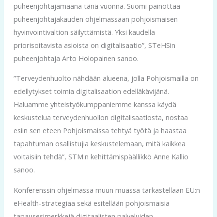
puheenjohtajamaana tänä vuonna. Suomi painottaa
puheenjohtajakauden ohjelmassaan pohjoismaisen
hyvinvointivaltion säilyttämistä. Yksi kaudella
priorisoitavista asioista on digitalisaatio”, STeHSin
puheenjohtaja Arto Holopainen sanoo.
”Terveydenhuolto nähdään alueena, jolla Pohjoismailla on
edellytykset toimia digitalisaation edelläkävijänä.
Haluamme yhteistyökumppaniemme kanssa käydä
keskustelua terveydenhuollon digitalisaatiosta, nostaa
esiin sen eteen Pohjoismaissa tehtyä työtä ja haastaa
tapahtuman osallistujia keskustelemaan, mitä kaikkea
voitaisiin tehdä”, STM:n kehittämispäällikkö Anne Kallio
sanoo.
Konferenssin ohjelmassa muun muassa tarkastellaan EU:n
eHealth-strategiaa sekä esitellään pohjoismaisia
tapausesimerkkejä digitaalisten palveluiden