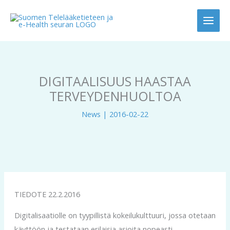
Skip
to
content
DIGITAALISUUS HAASTAA
TERVEYDENHUOLTOA
News
|
2016-02-22
TIEDOTE 22.2.2016
Digitalisaatiolle on tyypillistä kokeilukulttuuri, jossa otetaan
käyttöön ja testataan erilaisia asioita nopeasti.