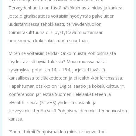
Terveydenhuolto on tästä näkökulmasta hidas ja kankea.
Jotta digitalisaatiota voitaisiin hyödyntää palveluiden
uudistamisessa tehokkaasti, terveydenhuollon
toimintakulttuuria olisi pystyttävä muuttamaan
nopeamman kokeilukulttuurin suuntaan.
Miten se voitaisiin tehdä? Onko muista Pohjoismaista
löydettävissä hyviä tuloksia? Muun muassa näitä
kysymyksiä pohditan 14. – 16.4. järjestettävässä
kansallisessa telelääketieteen ja eHealth -konferenssissa.
Tapahtuman otsikko on ”Digitalisaatio ja kokeilukulttuuri”.
Konferenssin järjestää Suomen Telelääketieteen ja
eHealth -seura (STeHS) yhdessä sosiaali- ja
terveysministeriön sekä Pohjoismaiden ministerineuvoston
kanssa.
”Suomi toimii Pohjoismaiden ministerineuvoston